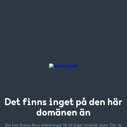
Det finns inget
på den här
domänen än
Det kan finnas flera anledningar till att inget innehåll visas. Om
du