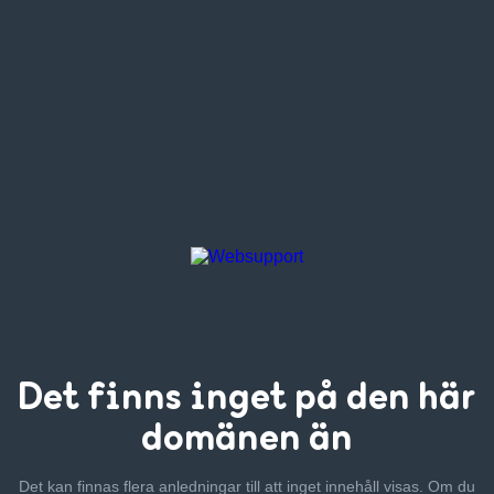
Det finns inget
på den här
domänen än
Det kan finnas flera anledningar till att inget innehåll visas. Om
du