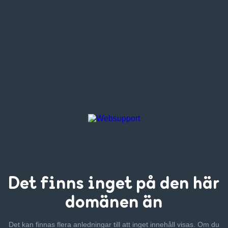
Det finns inget
på den här
domänen än
Det kan finnas flera anledningar till att inget innehåll visas. Om
du