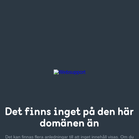
Det finns inget
på den här
domänen än
Det kan finnas flera anledningar till att inget innehåll visas. Om
du