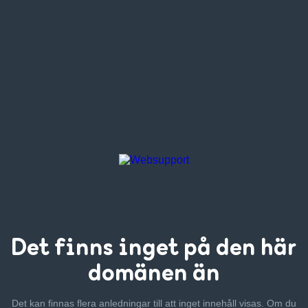
Det finns inget
på den här
domänen än
Det kan finnas flera anledningar till att inget innehåll visas. Om
du