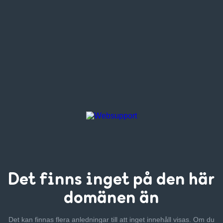
Det finns inget
på den här
domänen än
Det kan finnas flera anledningar till att inget innehåll visas. Om
du