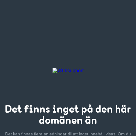
Det finns inget
på den här
domänen än
Det kan finnas flera anledningar till att inget innehåll visas. Om
du