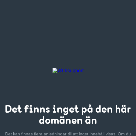
Det finns inget
på den här
domänen än
Det kan finnas flera anledningar till att inget innehåll visas. Om
du