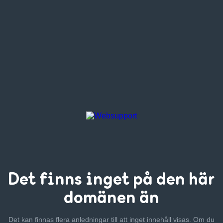
Det finns inget
på den här
domänen än
Det kan finnas flera anledningar till att inget innehåll visas. Om
du