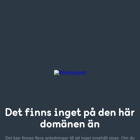
Det finns inget
på den här
domänen än
Det kan finnas flera anledningar till att inget innehåll visas. Om
du