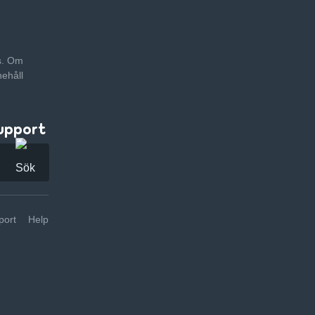
as. Om
nehåll
upport
ort
Help