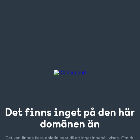
Det finns inget
på den här
domänen än
Det kan finnas flera anledningar till att inget innehåll visas. Om
du