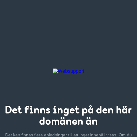
Det finns inget
på den här
domänen än
Det kan finnas flera anledningar till att inget innehåll visas. Om
du