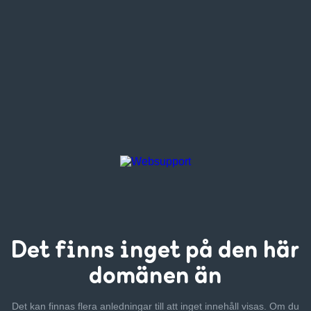
Det finns inget
på den här
domänen än
Det kan finnas flera anledningar till att inget innehåll visas. Om
du